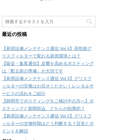
最近の投稿
【厨房設備メンテナンス通信 Vol.4】高性能グ
リスフィルターで変わる厨房環境とは？
【販促・集客通信】反響を高めるポスティング
は「配る前の準備」が大切です
【厨房設備メンテナンス通信 Vol.3】グリスフ
ィルターの交換はお任せください！レンタルサ
ービスの流れをご紹介
【静岡市でポスティングをご検討中の方へ】ポ
スティングと新聞折込、どちらが効果的？
【厨房設備メンテナンス通信 Vol.2】グリスフ
ィルターの交換時期はどう判断する？目安とポ
イントを解説