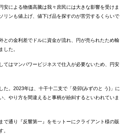
円安による物価高騰は我々庶民には大きな影響を受けま
ソリンも値上げ、値下げ品を探すのが苦労するくらいで
外との金利差でドルに資金が流れ、円が売られたため輸
ました。
してはマンパワービジネスで仕入が必要ないため、円安
した。
2023
年は、十干十二支で「癸卯
(
みずのと
う
)
」に
い、やり方を間違えると事柄が紛糾するといわれていま
まで通り『反響第一』をモットーにクライアント様の販
す。