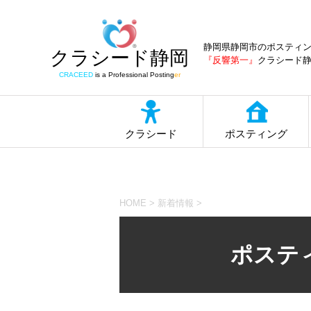
静岡県静岡市のポスティ
クラシード静岡
『反響第一』
クラシード
CRACEED
is a Professional Posting
er
クラシード
ポスティング
HOME
>
新着情報
>
ポステ