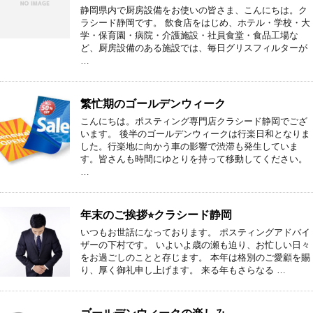
静岡県内で厨房設備をお使いの皆さま、こんにちは。ク
ラシード静岡です。 飲食店をはじめ、ホテル・学校・大
学・保育園・病院・介護施設・社員食堂・食品工場な
ど、厨房設備のある施設では、毎日グリスフィルターが
…
繁忙期のゴールデンウィーク
こんにちは。ポスティング専門店クラシード静岡でござ
います。 後半のゴールデンウィークは行楽日和となりま
した。行楽地に向かう車の影響で渋滞も発生していま
す。皆さんも時間にゆとりを持って移動してください。
…
年末のご挨拶⭐︎クラシード静岡
いつもお世話になっております。 ポスティングアドバイ
ザーの下村です。 いよいよ歳の瀬も迫り、お忙しい日々
をお過ごしのことと存じます。 本年は格別のご愛顧を賜
り、厚く御礼申し上げます。 来る年もさらなる …