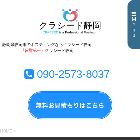
M
クラシード静岡
e
n
CRACEED
is a Professional Posting
er
u
静岡県静岡市のポスティングならクラシード静岡
『反響第一』
クラシード静岡
090-2573-8037
HOME
>